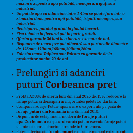
maxim o zi,pentru apa
potabilă, menajera, irigați sau
industrial.
Un put de apa cu adancime intre 1-45m se poate fora intr-o
zi maxim doua pentru apă potabilă, irigati, menajera,sau
industrial.
Denisiparea putului gratuit la finalul lucrari.
Fisa tehnica la fiecarui put in parte gratuit.
Oferim garantie 36 luni la o lucrare executa de noi.
Dispunem de teava pvc put albastră sau portocalie diametre
de, 125mm, 140mm,160mm,200mm,250m
Folosim teava Valplast sau Valrom cu garanție de la
producător minim 20 de ani.
Prelungiri si adanciri
puturi
Corbeanca pret
Profita ACUM de oferta lunii din anul 2026 de, 15% reducere la
foraje puturi si denisipari in majoritatea judetelor din tara.
Compania Foraje-Puturi-apa.ro are o experienta pe piata de
foraje puturi din Romania
inca din anul 2010.
Dispunem de echipament modern de
foraje puturi
apa Corbeanca
cu ajutorul caruia putem executa foraje puturi
de mica si mare adancime oriunde in Corbeanca.
Putem efectua ata
foraje puturi
executate manual cat si
foraje