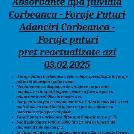
Absorbante apa fluviala
Corbeanca - Foraje Puturi
Adanciri Corbeanca -
Foraje puturi
pret
reactualizate azi
03.02.2025
Foraje puturi Corbeanca avem echipe specializate in foraje
puturi si denisipari puțuri apa.
Mentoionam ca dispunem de utilaje ce-ne permite
amplasarea in spatii inguste pentru a fora un put cu
adancime intre1-25m in maxim o zi.
Iar pentru un put cu adancime intre 1-45m in maxim o zi cel
mult doua cu totul inclu in pret un put de calitate cu
materiale ecologice val-plast.
Foraje puturi Corbeanca Ilfov apa limpede intr-o zi !!!!
Debit până intre 1000 si 5000 litri pe oră în funcție de
diametrul tubului din pvc.
Un foraj put de apa cu adâncime între 1-25m se poate fora in