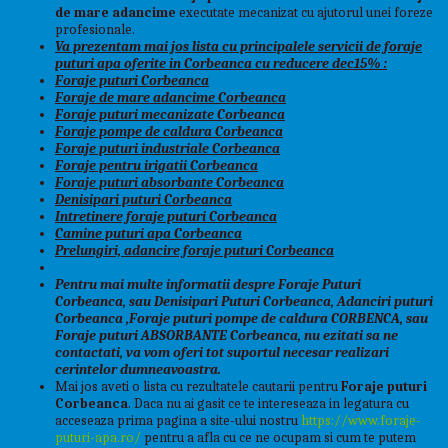
de mare adancime
executate mecanizat cu ajutorul unei foreze
profesionale.
Va prezentam mai jos lista cu principalele servicii de foraje
puturi apa oferite in Corbeanca cu reducere dec15% :
Foraje puturi Corbeanca
Foraje de mare adancime Corbeanca
Foraje puturi mecanizate Corbeanca
Foraje pompe de caldura Corbeanca
Foraje puturi industriale Corbeanca
Foraje pentru irigatii Corbeanca
Foraje puturi absorbante Corbeanca
Denisipari puturi Corbeanca
Intretinere foraje puturi Corbeanca
Camine puturi apa Corbeanca
Prelungiri, adancire foraje puturi Corbeanca
Pentru mai multe informatii despre Foraje Puturi
Corbeanca, sau Denisipari Puturi Corbeanca, Adanciri puturi
Corbeanca ,Foraje puturi pompe de caldura CORBENCA, sau
Foraje puturi ABSORBANTE Corbeanca, nu ezitati sa ne
contactati, va vom oferi tot suportul necesar realizari
cerintelor dumneavoastra.
Mai jos aveti o lista cu rezultatele cautarii pentru
Foraje
puturi
Corbeanca
. Daca nu ai gasit ce te intereseaza in legatura cu
acceseaza prima pagina a site-ului nostru
https://www.foraje-
puturi-apa.ro/
pentru a afla cu ce ne ocupam si cum te putem