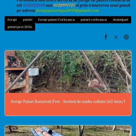
C
orbeanca sau orece serviciu de foraje
ne puteti contacta la
tel.
07
65212100
sau
0722997727
si prin trimeterea unui gmail
pe adresa
forajeputuriapa2019@gmail.com
.
foraje
puturi
foraje puturi Corbeanca
puturi corbeanca
denisipari
puturi pret 2026
Foraje Puturi Bucuresti Pret - Servicii de inalta calitate 160 leim/l