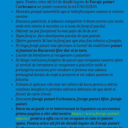
ajuta. Pentru orice alt fel de detalii legate de
Foraje puturi
C
orbeanca
ne puteti contacta la tel.0765212100.
Montăm pompă sumeribila apa si hidrofor,sapam camine si motam
camine.
Evacuma pamintul, si aducem margaritar 4-8mm contra cost acolo
unde este nevoie si necesita ca si zona de foraj al putului.
Obțineți un put funcțional în mai puțin de 24 de ore!
D
upa foraj se face denisiparea putului de apa gratuit.
Oferim garantie 36 luni la foraj put apa plus fisa tehnica a forajulu.
Pe linga foraje puturi mai
efectuam si lucrari de reabilitare
puturi
si fantani in Bucuresti-lfov dar si in tara.
Lucrări de întreținere și recuperare a puturilor:
Pe lângă realizarea forajelor de puturi apa compania noastra oferă
și servicii de întreținere și recuperare a puturilor vechi si
prelungirea acestora prin retubare si forarea mai adanca
prelungind durata de viață a acestora si tot odata punerea in
folosita.
Folosim si aplicam cele mai noi tehnici de lucru pentru a obtine
rezultate benefice in privinta obtinere debitului de apa dorit si
folosit de catre clienti.
Executam
foraje puturi Corbeanca,
foraje puturi Ilfov
,foraje
puturi
.
Daca nu ai gasit ce te intereseaza in legatura cu acceseaza
prima pagina a site-ului nostru
https://www.foraje-puturi-
apa.ro/
pentru a afla cu ce ne ocupam si cum te putem
ajuta. Pentru orice alt fel de detalii legate de
Foraje puturi