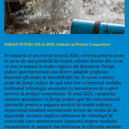
FORAJE PUTURI APA în 2025: Calitate și Prețuri Competitive
Pe măsură ce am intrat in anul 2025, cererea pentru acces
la surse de apă potabilă de înaltă calitate devine din ce în
ce mai presantă în multe regiuni ale României. Foraje
puțuri apă reprezintă una dintre soluțiile preferate
datorită eficienței și durabilității lor. În acest context,
piața de foraje puțuri de apă este într-o continuă evoluție,
îmbinând tehnologia avansată cu necesitatea de a oferi
servicii la prețuri competitive.
În anul 2025, compania
noastra specializta în foraje puțuri apă își concentrează
eforturile pentru a asigura servicii de înaltă calitate,
respectând totodată normativele stricte de mediu și de
siguranță. Aceasta implică utilizarea de tehnologii și
materiale care minimizează impactul asupra mediului
înconjurător și asigură durabilitatea și eficiența surselor