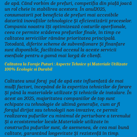
de apă.
Când vorbim de prețuri, competiția din piață joacă
un rol cheie în stabilirea acestora. În anul2025,
consumatorii pot beneficia de prețuri mai accesibile
datorită inovațiilor tehnologice și eficientizării proceselor.
Compania noastra își optimizează costurile operționale,
ceea ce permite scăderea prețurilor finale, în timp ce
calitatea serviciilor rămâne prioritatea principală.
Totodată, diferite scheme de subvenționare și finanțare
sunt disponibile, facilitând accesul la aceste servicii
esențiale pentru o gamă mai largă de clienți.
Calitatea la Foraje Puturi : Aspecte Tehnice și Materiale Utilizate
100% Ecologic si Durabil
Calitatea unui foraj puț de apă este influențată de mai
mulți factori, începând de la expertiza tehnicilor de forare
și până la materialele utilizate și tehnicile de instalare. În
acest an 2025, majoritatea companiilor de top sunt
echipate cu tehnologie de ultimă generație, cum ar fi
forajul dirijat sau tehnologii non-invazive, ce permit
realizarea puțurilor cu minimul de perturbare a terenului
și a ecosistemelor locale.
Materialele utilizate în
construcția puțurilor sunt, de asemenea, de cea mai bună
calitate, garantând longevitate și rezistență în timp.