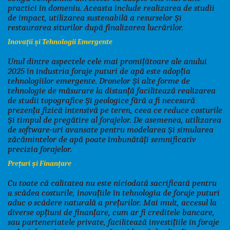
practici în domeniu. Aceasta include realizarea de studii
de impact, utilizarea sustenabilă a resurselor și
restaurarea siturilor după finalizarea lucrărilor.
Inovații și Tehnologii Emergente
Unul dintre aspectele cele mai promițătoare ale anului
2025 în industria foraje puturi de apă este adopția
tehnologiilor emergente. Dronelor și alte forme de
tehnologie de măsurare la distanță facilitează realizarea
de studii topografice și geologice fără a fi necesară
prezența fizică intensivă pe teren, ceea ce reduce costurile
și timpul de pregătire al forajelor. De asemenea, utilizarea
de software-uri avansate pentru modelarea și simularea
zăcămintelor de apă poate îmbunătăți semnificativ
precizia forajelor.
Prețuri și Finanțare
Cu toate că calitatea nu este niciodată sacrificată pentru
a scădea costurile, inovațiile în tehnologia de foraje puturi
aduc o scădere naturală a prețurilor. Mai mult, accesul la
diverse opțiuni de finanțare, cum ar fi creditele bancare,
sau parteneriatele private, facilitează investițiile în foraje