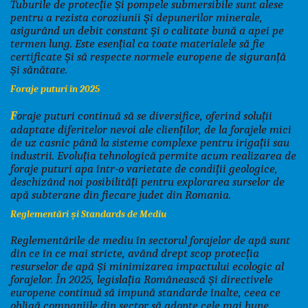
Tuburile de protecție și pompele submersibile sunt alese
pentru a rezista coroziunii și depunerilor minerale,
asigurând un debit constant și o calitate bună a apei pe
termen lung. Este esențial ca toate materialele să fie
certificate și să respecte normele europene de siguranță
și sănătate.
Foraje puturi în 2025
F
oraje puturi continuă să se diversifice, oferind soluții
adaptate diferitelor nevoi ale clienților, de la forajele mici
de uz casnic până la sisteme complexe pentru irigații sau
industrii. Evoluția tehnologică permite acum realizarea de
foraje puturi apa într-o varietate de condiții geologice,
deschizând noi posibilități pentru explorarea surselor de
apă subterane din fiecare judet din Romania.
Reglementări și Standards de Mediu
Reglementările de mediu în sectorul forajelor de apă sunt
din ce în ce mai stricte, având drept scop protecția
resurselor de apă și minimizarea impactului ecologic al
forajelor. În 2025, legislația Românească și directivele
europene continuă să impună standarde înalte, ceea ce
obligă companiile din sector să adopte cele mai bune