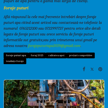
puțuri de apă pentru o gamă mai largă de clienți.
Foraje puturi
Află răspunsul la cele mai frecvente întrebări despre foraje
puturi apa citind acest articol sau contactează-ne telefonic la
numarul 0765212100 sau 0722997727 pentru orice alte detali
legate de foraje puturi sau orece serviciu de foraje puturi
informatiile sut gratuite,sau prin trimeterea unui gmail pe
adresa noastra
forajeputuriapa2019@gmail.com
.
foraje puturi apa
foraj 2025
calitatea apei
prețuri competitive
tendințe foraje